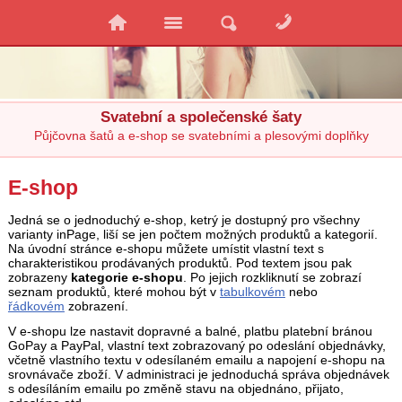
Svatební a společenské šaty
Půjčovna šatů a e-shop se svatebními a plesovými doplňky
E-shop
Jedná se o jednoduchý e-shop, ketrý je dostupný pro všechny
varianty inPage, liší se jen počtem možných produktů a kategorií.
Na úvodní stránce e-shopu můžete umístit vlastní text s
charakteristikou prodávaných produktů. Pod textem jsou pak
zobrazeny
kategorie e-shopu
. Po jejich rozkliknutí se zobrazí
seznam produktů, které mohou být v
tabulkovém
nebo
řádkovém
zobrazení.
V e-shopu lze nastavit dopravné a balné, platbu platební bránou
GoPay a PayPal, vlastní text zobrazovaný po odeslání objednávky,
včetně vlastního textu v odesílaném emailu a napojení e-shopu na
srovnávače zboží. V administraci je jednoduchá správa objednávek
s odesíláním emailu po změně stavu na objednáno, přijato,