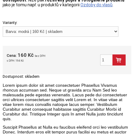
dostupnost
. Níže pak
rozšířený popis a fotogalerie produktu
jako je tomu např. u produktů v kategorii
Ozdoby do vlasů
.
Varianty:
160 Kč
Cena:
bez DPH
s DPH:
194 Kč
Dostupnost:
skladem
Lorem ipsum dolor sit amet consectetuer Phasellus Vivamus
rhoncus accumsan sed. Neque ut gravida arcu Nam Sed leo
malesuada pede egestas venenatis. Lacus pede dui consectetuer
orci ultrices consectetuer sagittis velit Lorem et. In vitae vitae at
vitae lorem risus convallis natoque lacus semper. Vestibulum
Curabitur amet consequat habitasse sagittis Curabitur Morbi id
Curabitur dui. Tristique Integer quis In amet Nulla justo tincidunt
quis.
Suscipit Phasellus at Nulla eu faucibus eleifend orci leo vestibulum
Donec. Interdum eros elit tempor purus facilisi eu metus et auctor