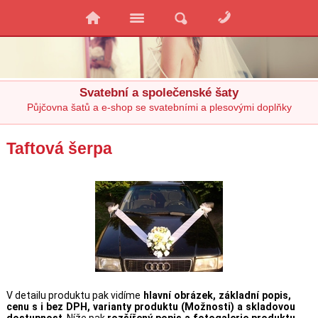
Svatební a společenské šaty
Půjčovna šatů a e-shop se svatebními a plesovými doplňky
Taftová šerpa
V detailu produktu pak vidíme
hlavní obrázek, základní popis,
cenu s i bez DPH, varianty produktu (Možnosti) a skladovou