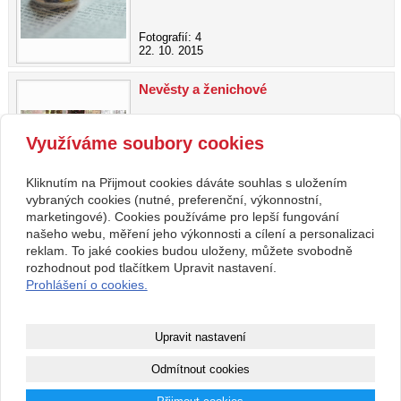
Fotografií: 4
22. 10. 2015
Nevěsty a ženichové
Využíváme soubory cookies
Fotografií: 5
Kliknutím na Přijmout cookies dáváte souhlas s uložením
22. 10. 2015
vybraných cookies (nutné, preferenční, výkonnostní,
marketingové). Cookies používáme pro lepší fungování
našeho webu, měření jeho výkonnosti a cílení a personalizaci
Kontakt
reklam. To jaké cookies budou uloženy, můžete svobodně
Svatební studio Forever
+420 123 456 789
rozhodnout pod tlačítkem Upravit nastavení.
Nekonečná 1024, 123 00
info@ssforever.cz
Prohlášení o cookies.
Praha
Copyright © 2026 Svatební studio Forever
Upravit nastavení
webové stránky
s AI,
doména
a
webhosting
u jediného 5★
Odmítnout cookies
registrátora v ČR