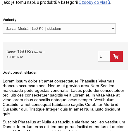
jako je tomu např. u produktů v kategorii
Ozdoby do vlasů
.
Varianty:
150 Kč
Cena:
bez DPH
s DPH:
182 Kč
Dostupnost:
skladem
Lorem ipsum dolor sit amet consectetuer Phasellus Vivamus
rhoncus accumsan sed. Neque ut gravida arcu Nam Sed leo
malesuada pede egestas venenatis. Lacus pede dui consectetuer
orci ultrices consectetuer sagittis velit Lorem et. In vitae vitae at
vitae lorem risus convallis natoque lacus semper. Vestibulum
Curabitur amet consequat habitasse sagittis Curabitur Morbi id
Curabitur dui. Tristique Integer quis In amet Nulla justo tincidunt
quis.
Suscipit Phasellus at Nulla eu faucibus eleifend orci leo vestibulum
Donec. Interdum eros elit tempor purus facilisi eu metus et auctor