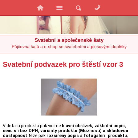
Svatební a společenské šaty
Půjčovna šatů a e-shop se svatebními a plesovými doplňky
Svatební podvazek pro štěstí vzor 3
V detailu produktu pak vidíme
hlavní obrázek, základní popis,
cenu s i bez DPH, varianty produktu (Možnosti) a skladovou
dostupnost
. Níže pak
rozšířený popis a fotogalerii produktu
,