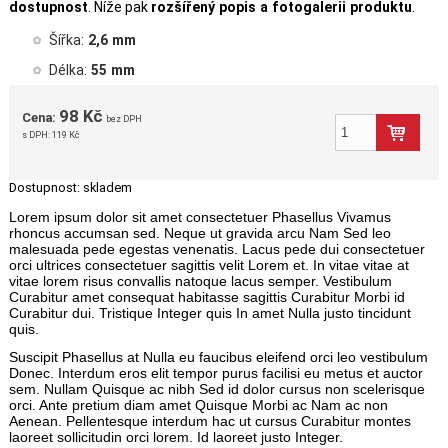
dostupnost
. Níže pak
rozšířený popis a fotogalerii produktu
.
Šířka:
2,6 mm
Délka:
55 mm
98 Kč
Cena:
bez DPH
s DPH:
119 Kč
Dostupnost:
skladem
Lorem ipsum dolor sit amet consectetuer Phasellus Vivamus
rhoncus accumsan sed. Neque ut gravida arcu Nam Sed leo
malesuada pede egestas venenatis. Lacus pede dui consectetuer
orci ultrices consectetuer sagittis velit Lorem et. In vitae vitae at
vitae lorem risus convallis natoque lacus semper. Vestibulum
Curabitur amet consequat habitasse sagittis Curabitur Morbi id
Curabitur dui. Tristique Integer quis In amet Nulla justo tincidunt
quis.
Suscipit Phasellus at Nulla eu faucibus eleifend orci leo vestibulum
Donec. Interdum eros elit tempor purus facilisi eu metus et auctor
sem. Nullam Quisque ac nibh Sed id dolor cursus non scelerisque
orci. Ante pretium diam amet Quisque Morbi ac Nam ac non
Aenean. Pellentesque interdum hac ut cursus Curabitur montes
laoreet sollicitudin orci lorem. Id laoreet justo Integer.