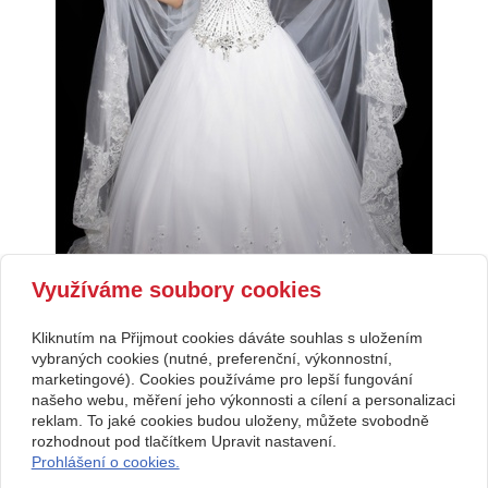
Využíváme soubory cookies
Kliknutím na Přijmout cookies dáváte souhlas s uložením
vybraných cookies (nutné, preferenční, výkonnostní,
marketingové). Cookies používáme pro lepší fungování
našeho webu, měření jeho výkonnosti a cílení a personalizaci
Kontakt
reklam. To jaké cookies budou uloženy, můžete svobodně
Svatební studio Forever
+420 123 456 789
rozhodnout pod tlačítkem Upravit nastavení.
Nekonečná 1024, 123 00
info@ssforever.cz
Prohlášení o cookies.
Praha