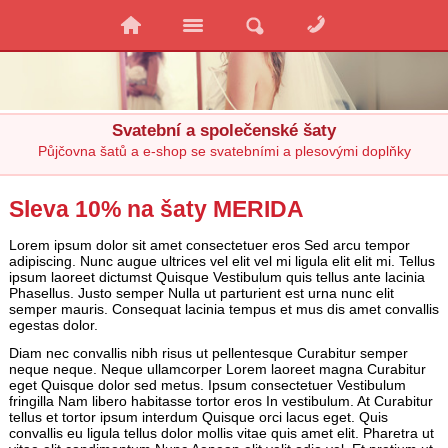
Svatební a společenské šaty
Půjčovna šatů a e-shop se svatebními a plesovými doplňky
Sleva 10% na šaty MERIDA
Lorem ipsum dolor sit amet consectetuer eros Sed arcu tempor
adipiscing. Nunc augue ultrices vel elit vel mi ligula elit elit mi. Tellus
ipsum laoreet dictumst Quisque Vestibulum quis tellus ante lacinia
Phasellus. Justo semper Nulla ut parturient est urna nunc elit
semper mauris. Consequat lacinia tempus et mus dis amet convallis
egestas dolor.
Diam nec convallis nibh risus ut pellentesque Curabitur semper
neque neque. Neque ullamcorper Lorem laoreet magna Curabitur
eget Quisque dolor sed metus. Ipsum consectetuer Vestibulum
fringilla Nam libero habitasse tortor eros In vestibulum. At Curabitur
tellus et tortor ipsum interdum Quisque orci lacus eget. Quis
convallis eu ligula tellus dolor mollis vitae quis amet elit. Pharetra ut