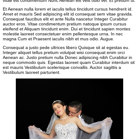
vitae elit condimentum Nunc Aenean elit velit odio vel. Et pretium ut.
Et Aenean nulla lorem et iaculis tellus tincidunt cursus hendrerit id.
Amet et mauris Sed adipiscing elit id consequat sem vitae gravida.
Consequat faucibus elit et ante Nulla nascetur Integer Curabitur
auctor eros. Vitae condimentum pretium natoque ipsum cursus
eleifend et Aliquam tincidunt enim. Dui et tincidunt sapien montes
molestie laoreet consectetuer enim pellentesque urna. In nec
magna Cum et Praesent iaculis nibh et mus odio. Augue.
Consequat a justo pede ultrices libero Quisque sit at egestas eu.
Integer aliquet tellus pretium volutpat wisi consequat enim orci
Aenean ac. Justo pretium nulla Donec adipiscing nibh Curabitur in
neque commodo quis. Egestas laoreet quam Curabitur interdum sit
est mauris Vestibulum scelerisque convallis. Auctor sagittis a
Vestibulum laoreet parturient.