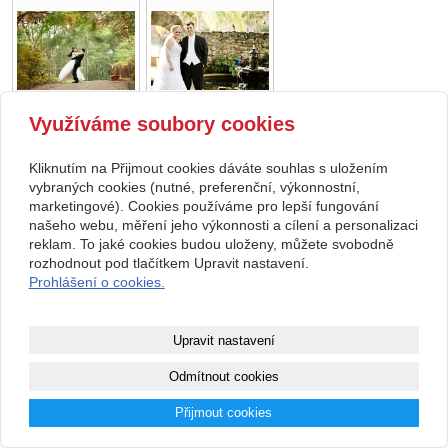
Využíváme soubory cookies
zpět
Kliknutím na Přijmout cookies dáváte souhlas s uložením
vybraných cookies (nutné, preferenční, výkonnostní,
marketingové). Cookies používáme pro lepší fungování
Kontakt
našeho webu, měření jeho výkonnosti a cílení a personalizaci
Svatební studio Forever
+420 123 456 789
reklam. To jaké cookies budou uloženy, můžete svobodně
Nekonečná 1024, 123 00
info@ssforever.cz
Praha
rozhodnout pod tlačítkem Upravit nastavení.
Prohlášení o cookies.
Copyright © 2026 Svatební studio Forever
webové stránky
s AI,
doména
a
webhosting
u jediného 5★
Upravit nastavení
registrátora v ČR
Odmítnout cookies
Mapa webu
|
Zobrazit klasickou verzi
Přijmout cookies