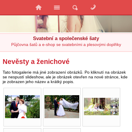
Svatební a společenské šaty
Půjčovna šatů a e-shop se svatebními a plesovými doplňky
Nevěsty a ženichové
Tato fotogalerie má jiné zobrazení obrázků. Po kliknutí na obrázek
se nespustí slideshow, ale je obrázek otevřen na nové stránce, kde
je zobrazen jeho název a krátký popis.