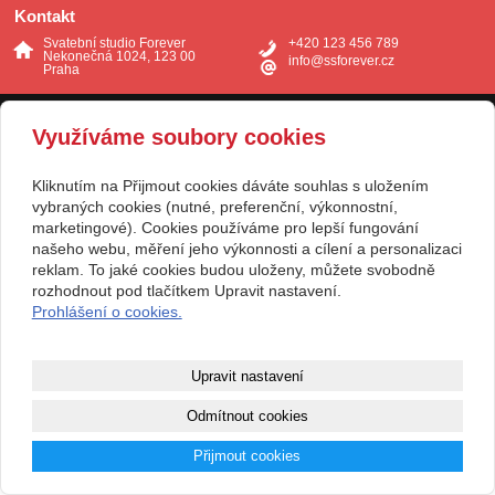
Kontakt
Svatební studio Forever
+420 123 456 789
Nekonečná 1024, 123 00
info@ssforever.cz
Praha
Copyright © 2026 Svatební studio Forever
Využíváme soubory cookies
webové stránky
s AI,
doména
a
webhosting
u jediného 5★
Kliknutím na Přijmout cookies dáváte souhlas s uložením
registrátora v ČR
vybraných cookies (nutné, preferenční, výkonnostní,
marketingové). Cookies používáme pro lepší fungování
Mapa webu
|
Zobrazit klasickou verzi
našeho webu, měření jeho výkonnosti a cílení a personalizaci
reklam. To jaké cookies budou uloženy, můžete svobodně
rozhodnout pod tlačítkem Upravit nastavení.
Prohlášení o cookies.
Upravit nastavení
Odmítnout cookies
Přijmout cookies