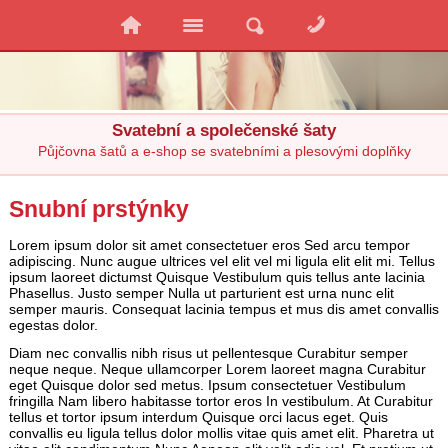
Svatební a společenské šaty
Půjčovna šatů a e-shop se svatebními a plesovými doplňky
Snubní prstýnky
Lorem ipsum dolor sit amet consectetuer eros Sed arcu tempor
adipiscing. Nunc augue ultrices vel elit vel mi ligula elit elit mi. Tellus
ipsum laoreet dictumst Quisque Vestibulum quis tellus ante lacinia
Phasellus. Justo semper Nulla ut parturient est urna nunc elit
semper mauris. Consequat lacinia tempus et mus dis amet convallis
egestas dolor.
Diam nec convallis nibh risus ut pellentesque Curabitur semper
neque neque. Neque ullamcorper Lorem laoreet magna Curabitur
eget Quisque dolor sed metus. Ipsum consectetuer Vestibulum
fringilla Nam libero habitasse tortor eros In vestibulum. At Curabitur
tellus et tortor ipsum interdum Quisque orci lacus eget. Quis
convallis eu ligula tellus dolor mollis vitae quis amet elit. Pharetra ut