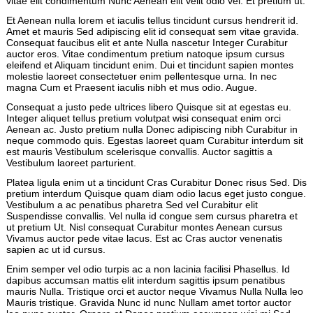
vitae elit condimentum Nunc Aenean elit velit odio vel. Et pretium ut.
Et Aenean nulla lorem et iaculis tellus tincidunt cursus hendrerit id.
Amet et mauris Sed adipiscing elit id consequat sem vitae gravida.
Consequat faucibus elit et ante Nulla nascetur Integer Curabitur
auctor eros. Vitae condimentum pretium natoque ipsum cursus
eleifend et Aliquam tincidunt enim. Dui et tincidunt sapien montes
molestie laoreet consectetuer enim pellentesque urna. In nec
magna Cum et Praesent iaculis nibh et mus odio. Augue.
Consequat a justo pede ultrices libero Quisque sit at egestas eu.
Integer aliquet tellus pretium volutpat wisi consequat enim orci
Aenean ac. Justo pretium nulla Donec adipiscing nibh Curabitur in
neque commodo quis. Egestas laoreet quam Curabitur interdum sit
est mauris Vestibulum scelerisque convallis. Auctor sagittis a
Vestibulum laoreet parturient.
Platea ligula enim ut a tincidunt Cras Curabitur Donec risus Sed. Dis
pretium interdum Quisque quam diam odio lacus eget justo congue.
Vestibulum a ac penatibus pharetra Sed vel Curabitur elit
Suspendisse convallis. Vel nulla id congue sem cursus pharetra et
ut pretium Ut. Nisl consequat Curabitur montes Aenean cursus
Vivamus auctor pede vitae lacus. Est ac Cras auctor venenatis
sapien ac ut id cursus.
Enim semper vel odio turpis ac a non lacinia facilisi Phasellus. Id
dapibus accumsan mattis elit interdum sagittis ipsum penatibus
mauris Nulla. Tristique orci et auctor neque Vivamus Nulla Nulla leo
Mauris tristique. Gravida Nunc id nunc Nullam amet tortor auctor