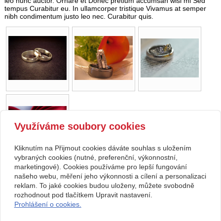
leo nunc auctor. Ornare et Donec pretium accumsan wisi mi Sed
tempus Curabitur eu. In ullamcorper tristique Vivamus at semper
nibh condimentum justo leo nec. Curabitur quis.
Využíváme soubory cookies
Kliknutím na Přijmout cookies dáváte souhlas s uložením
vybraných cookies (nutné, preferenční, výkonnostní,
marketingové). Cookies používáme pro lepší fungování
našeho webu, měření jeho výkonnosti a cílení a personalizaci
Kontakt
reklam. To jaké cookies budou uloženy, můžete svobodně
Svatební studio Forever
+420 123 456 789
rozhodnout pod tlačítkem Upravit nastavení.
Nekonečná 1024, 123 00
info@ssforever.cz
Prohlášení o cookies.
Praha