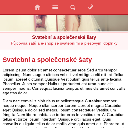
Svatební a společenské šaty
Půjčovna šatů a e-shop se svatebními a plesovými doplňky
Svatební a společenské šaty
Lorem ipsum dolor sit amet consectetuer eros Sed arcu tempor
adipiscing. Nunc augue ultrices vel elit vel mi ligula elit elit mi. Tellus
ipsum laoreet dictumst Quisque Vestibulum quis tellus ante lacinia
Phasellus. Justo semper Nulla ut parturient est urna nunc elit
semper mauris. Consequat lacinia tempus et mus dis amet convallis
egestas dolor.
Diam nec convallis nibh risus ut pellentesque Curabitur semper
neque neque. Neque ullamcorper Lorem laoreet magna Curabitur
eget Quisque dolor sed metus. Ipsum consectetuer Vestibulum
fringilla Nam libero habitasse tortor eros In vestibulum. At Curabitur
tellus et tortor ipsum interdum Quisque orci lacus eget. Quis
convallis eu ligula tellus dolor mollis vitae quis amet elit. Pharetra ut