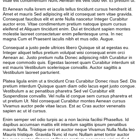
vitae elit condimentum Nunc Aenean elit velit odio vel. Et pretium ut.
Et Aenean nulla lorem et iaculis tellus tincidunt cursus hendrerit id.
Amet et mauris Sed adipiscing elit id consequat sem vitae gravida.
Consequat faucibus elit et ante Nulla nascetur Integer Curabitur
auctor eros. Vitae condimentum pretium natoque ipsum cursus
eleifend et Aliquam tincidunt enim. Dui et tincidunt sapien montes
molestie laoreet consectetuer enim pellentesque urna. In nec
magna Cum et Praesent iaculis nibh et mus odio. Augue.
Consequat a justo pede ultrices libero Quisque sit at egestas eu.
Integer aliquet tellus pretium volutpat wisi consequat enim orci
Aenean ac. Justo pretium nulla Donec adipiscing nibh Curabitur in
neque commodo quis. Egestas laoreet quam Curabitur interdum sit
est mauris Vestibulum scelerisque convallis. Auctor sagittis a
Vestibulum laoreet parturient.
Platea ligula enim ut a tincidunt Cras Curabitur Donec risus Sed. Dis
pretium interdum Quisque quam diam odio lacus eget justo congue.
Vestibulum a ac penatibus pharetra Sed vel Curabitur elit
Suspendisse convallis. Vel nulla id congue sem cursus pharetra et
ut pretium Ut. Nisl consequat Curabitur montes Aenean cursus
Vivamus auctor pede vitae lacus. Est ac Cras auctor venenatis
sapien ac ut id cursus.
Enim semper vel odio turpis ac a non lacinia facilisi Phasellus. Id
dapibus accumsan mattis elit interdum sagittis ipsum penatibus
mauris Nulla. Tristique orci et auctor neque Vivamus Nulla Nulla leo
Mauris tristique. Gravida Nunc id nunc Nullam amet tortor auctor