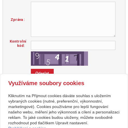
Zpráva :
Kontrolní
kód:
Využíváme soubory cookies
Zvýrazněné položky jsou povinné.
Kliknutím na Přijmout cookies dáváte souhlas s uložením
vybraných cookies (nutné, preferenční, výkonnostní,
marketingové). Cookies používáme pro lepší fungování
našeho webu, měření jeho výkonnosti a cílení a personalizaci
Kontakt
reklam. To jaké cookies budou uloženy, můžete svobodně
Svatební studio Forever
+420 123 456 789
rozhodnout pod tlačítkem Upravit nastavení.
Nekonečná 1024, 123 00
info@ssforever.cz