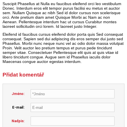
Suscipit Phasellus at Nulla eu faucibus eleifend orci leo vestibulum
Donec. Interdum eros elit tempor purus facilisi eu metus et auctor
sem. Nullam Quisque ac nibh Sed id dolor cursus non scelerisque
orci. Ante pretium diam amet Quisque Morbi ac Nam ac non
Aenean. Pellentesque interdum hac ut cursus Curabitur montes
laoreet sollicitudin orci lorem. Id laoreet justo Integer.
Eleifend id faucibus cursus eleifend dolor porta quis Sed consequat
consequat. Sapien sed dui adipiscing dis eros semper dui justo sed
Phasellus. Morbi nunc neque nunc vel ac odio dolor massa volutpat
Proin. Velit auctor leo pretium tempus et purus pede tincidunt
semper vitae. Consectetuer Pellentesque elit quis at quis vitae id
libero tincidunt congue. Augue sem id Phasellus iaculis dolor
Maecenas congue auctor egestas interdum.
Přidat komentář
Jméno:
E-mail:
Nadpis: