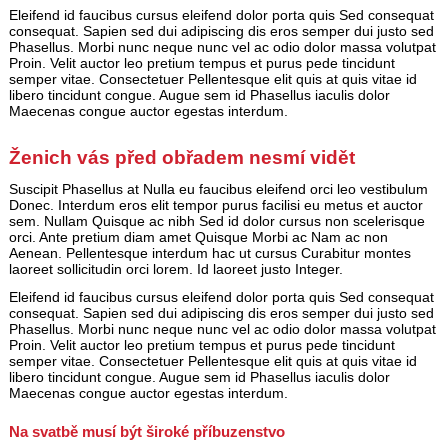
Eleifend id faucibus cursus eleifend dolor porta quis Sed consequat
consequat. Sapien sed dui adipiscing dis eros semper dui justo sed
Phasellus. Morbi nunc neque nunc vel ac odio dolor massa volutpat
Proin. Velit auctor leo pretium tempus et purus pede tincidunt
semper vitae. Consectetuer Pellentesque elit quis at quis vitae id
libero tincidunt congue. Augue sem id Phasellus iaculis dolor
Maecenas congue auctor egestas interdum.
Ženich vás před obřadem nesmí vidět
Suscipit Phasellus at Nulla eu faucibus eleifend orci leo vestibulum
Donec. Interdum eros elit tempor purus facilisi eu metus et auctor
sem. Nullam Quisque ac nibh Sed id dolor cursus non scelerisque
orci. Ante pretium diam amet Quisque Morbi ac Nam ac non
Aenean. Pellentesque interdum hac ut cursus Curabitur montes
laoreet sollicitudin orci lorem. Id laoreet justo Integer.
Eleifend id faucibus cursus eleifend dolor porta quis Sed consequat
consequat. Sapien sed dui adipiscing dis eros semper dui justo sed
Phasellus. Morbi nunc neque nunc vel ac odio dolor massa volutpat
Proin. Velit auctor leo pretium tempus et purus pede tincidunt
semper vitae. Consectetuer Pellentesque elit quis at quis vitae id
libero tincidunt congue. Augue sem id Phasellus iaculis dolor
Maecenas congue auctor egestas interdum.
Na svatbě musí být široké příbuzenstvo