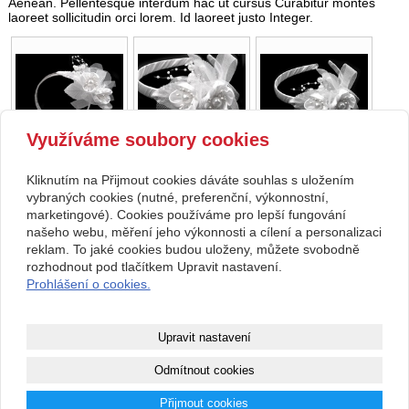
Aenean. Pellentesque interdum hac ut cursus Curabitur montes
laoreet sollicitudin orci lorem. Id laoreet justo Integer.
Využíváme soubory cookies
Kliknutím na Přijmout cookies dáváte souhlas s uložením
zpět
vybraných cookies (nutné, preferenční, výkonnostní,
marketingové). Cookies používáme pro lepší fungování
našeho webu, měření jeho výkonnosti a cílení a personalizaci
Kontakt
reklam. To jaké cookies budou uloženy, můžete svobodně
Svatební studio Forever
+420 123 456 789
rozhodnout pod tlačítkem Upravit nastavení.
Nekonečná 1024, 123 00
info@ssforever.cz
Prohlášení o cookies.
Praha
Copyright © 2026 Svatební studio Forever
Upravit nastavení
webové stránky
s AI,
doména
a
webhosting
u jediného 5★
Odmítnout cookies
registrátora v ČR
Přijmout cookies