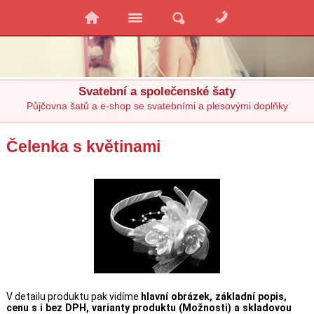
Svatební a společenské šaty
Půjčovna šatů a e-shop se svatebními a plesovými doplňky
Čelenka s květinami
V detailu produktu pak vidíme
hlavní obrázek, základní popis,
cenu s i bez DPH, varianty produktu (Možnosti) a skladovou