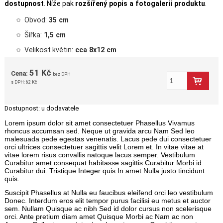
dostupnost
. Níže pak
rozšířený popis a fotogalerii produktu
.
Obvod:
35 cm
Šířka:
1,5 cm
Velikost květin:
cca 8x12 cm
51 Kč
Cena:
bez DPH
s DPH:
62 Kč
Dostupnost:
u dodavatele
Lorem ipsum dolor sit amet consectetuer Phasellus Vivamus
rhoncus accumsan sed. Neque ut gravida arcu Nam Sed leo
malesuada pede egestas venenatis. Lacus pede dui consectetuer
orci ultrices consectetuer sagittis velit Lorem et. In vitae vitae at
vitae lorem risus convallis natoque lacus semper. Vestibulum
Curabitur amet consequat habitasse sagittis Curabitur Morbi id
Curabitur dui. Tristique Integer quis In amet Nulla justo tincidunt
quis.
Suscipit Phasellus at Nulla eu faucibus eleifend orci leo vestibulum
Donec. Interdum eros elit tempor purus facilisi eu metus et auctor
sem. Nullam Quisque ac nibh Sed id dolor cursus non scelerisque
orci. Ante pretium diam amet Quisque Morbi ac Nam ac non