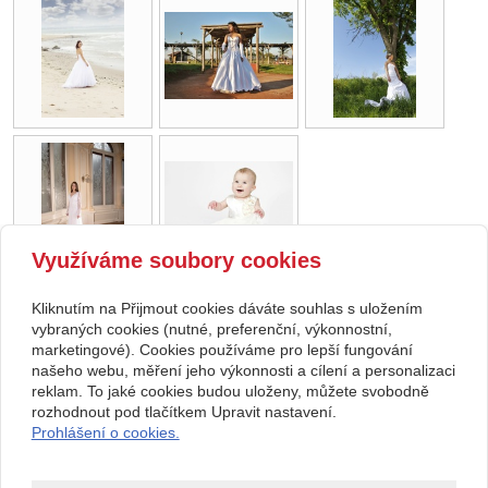
Využíváme soubory cookies
Kliknutím na Přijmout cookies dáváte souhlas s uložením
zpět
vybraných cookies (nutné, preferenční, výkonnostní,
marketingové). Cookies používáme pro lepší fungování
našeho webu, měření jeho výkonnosti a cílení a personalizaci
Kontakt
reklam. To jaké cookies budou uloženy, můžete svobodně
Svatební studio Forever
+420 123 456 789
rozhodnout pod tlačítkem Upravit nastavení.
Nekonečná 1024, 123 00
info@ssforever.cz
Prohlášení o cookies.
Praha
Copyright © 2026 Svatební studio Forever