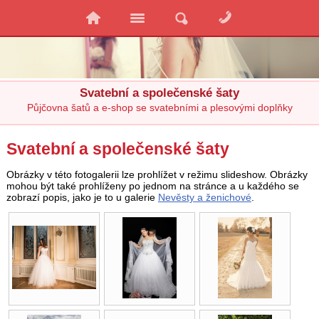
Svatební a společenské šaty
Půjčovna šatů a e-shop se svatebními a plesovými doplňky
Svatební a společenské šaty
Obrázky v této fotogalerii lze prohlížet v režimu slideshow. Obrázky
mohou být také prohlíženy po jednom na stránce a u každého se
zobrazí popis, jako je to u galerie
Nevěsty a ženichové
.